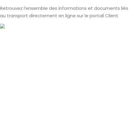
Retrouvez l’ensemble des informations et documents liés
au transport directement en ligne sur le portail Client
04 78 57 85 64
Horaires : 8h - 18h
Trouvez un transporteur
Transporteur à Lyon
Transporteur à Paris
Transporteur en Ile de France
Transporteur Haut de france
Transporteur à Montpellier
Transporteur à Nantes
Transporteur à Marseille
Transporteur à Lille
Menu