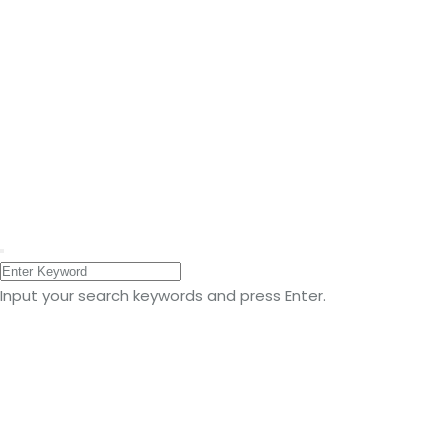
Qui sommes nous ?
Portail client
Transporteur routier
Contact
Mentions légales
Politique de confidentialité
© Tous droits réservés 2021
Création graphique : www.laparenthesecreative.fr
Input your search keywords and press Enter.