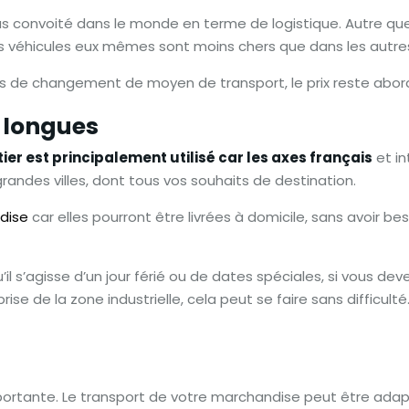
us convoité dans le monde en terme de logistique. Autre qu
 les véhicules eux mêmes sont moins chers que dans les autr
as de changement de moyen de transport, le prix reste abord
t longues
tier est principalement utilisé car les axes français
et in
grandes villes, dont tous vos souhaits de destination.
dise
car elles pourront être livrées à domicile, sans avoir beso
il s’agisse d’un jour férié ou de dates spéciales, si vous d
se de la zone industrielle, cela peut se faire sans difficulté. 
ortante. Le transport de votre marchandise peut être adapté